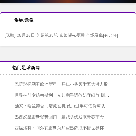
集锦/录像
[咪咕] 05月25日 英超第38轮 布莱顿vs曼联 全场录像[有比分]
热门足球新闻
巴萨球探网罗欧洲新星：拜仁小将领衔五大潜力股
世界杯前专访韦斯利：安帅亲手调教防守细节 训练中解放我的进攻天性
独家：哈兰德合同暗藏玄机 效力过半可低价离队
巴西妖星雷斯强势回归！曼城防线迎来青春革命
西媒爆料：阿尔瓦雷斯为加盟巴萨或不惜世界杯期间发声