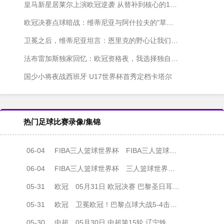
皇马新星居莱尔上演欧冠逆袭 从替补到核心的1030分钟奇迹
欧冠决赛点球暗战：维蒂尼亚与阿什拉夫的"草皮保卫战"
卫冕之后，维蒂尼亚坦言：恩里克的野心让我们停不下来
法布雷加斯独家回忆：欧冠资格夜，我选择独自等待
国少小将夜战西班牙 U17世界杯首秀定档卡塔尔
热门足球比赛录像/集锦
06-04
FIBA三人篮球世界杯
FIBA三人篮球世界杯男子小组赛 德国三人篮球队 - 中国三人篮球队 全场录像
06-04
FIBA三人篮球世界杯
三人篮球世界杯男子小组赛 德国 22 - 12 中国 全场集锦
05-31
欧冠
05月31日 欧冠决赛 巴黎圣日耳曼vs阿森纳 全场录像
05-31
欧冠
卫冕欧冠！巴黎点球大战5-4击败阿森纳夺冠 加布里埃尔、埃泽失点
05-30
中超
05月30日 中超第15轮 辽宁铁人vs上海海港 全场录像