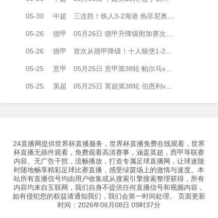
05-30
中超
三连胜！铁人3-2海港 热菲尼奥绝杀+脱衣吃第2黄 姆本扎3轮轰6球
05-26
德甲
05月26日 德甲升降级附加赛次回合 帕德博恩vs沃尔夫斯堡 全场录像
05-26
德甲
首次从德甲降级！十人狼堡1-2遭帕德博恩逆转 库尔达加时赛制胜
05-25
意甲
05月25日 意甲第38轮 帕尔马vs萨索洛 全场录像
05-25
英超
05月25日 英超第38轮 伯恩利vs狼队 全场录像
24直播网提供世界杯直播服务，世界杯直播免费在线观看，世界
杯直播无插件观看，免费观看高清赛事，涵盖英超，西甲等联赛
内容。无广告干扰，流畅播放，打造专属足球直播网，让球迷随
时随地畅享精彩足球比赛直播，感受绿茵场上的激情与速度。本
站所有直播信号均由用户收集或从搜索引擎搜索整理获得，所有
内容均来自互联网，我们自身不提供任何直播信号和视频内容，
如有侵犯您的权益请通知我们，我们会第一时间处理。 页面更新
时间：2026年06月08日 09时37分