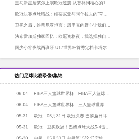
皇马新星居莱尔上演欧冠逆袭 从替补到核心的1030分钟奇迹
欧冠决赛点球暗战：维蒂尼亚与阿什拉夫的"草皮保卫战"
卫冕之后，维蒂尼亚坦言：恩里克的野心让我们停不下来
法布雷加斯独家回忆：欧冠资格夜，我选择独自等待
国少小将夜战西班牙 U17世界杯首秀定档卡塔尔
热门足球比赛录像/集锦
06-04
FIBA三人篮球世界杯
FIBA三人篮球世界杯男子小组赛 德国三人篮球队 - 中国三人篮球队 全场录像
06-04
FIBA三人篮球世界杯
三人篮球世界杯男子小组赛 德国 22 - 12 中国 全场集锦
05-31
欧冠
05月31日 欧冠决赛 巴黎圣日耳曼vs阿森纳 全场录像
05-31
欧冠
卫冕欧冠！巴黎点球大战5-4击败阿森纳夺冠 加布里埃尔、埃泽失点
05-30
中超
05月30日 中超第15轮 辽宁铁人vs上海海港 全场录像