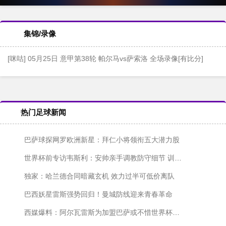
集锦/录像
[咪咕] 05月25日 意甲第38轮 帕尔马vs萨索洛 全场录像[有比分]
热门足球新闻
巴萨球探网罗欧洲新星：拜仁小将领衔五大潜力股
世界杯前专访韦斯利：安帅亲手调教防守细节 训练中解放我的进攻天性
独家：哈兰德合同暗藏玄机 效力过半可低价离队
巴西妖星雷斯强势回归！曼城防线迎来青春革命
西媒爆料：阿尔瓦雷斯为加盟巴萨或不惜世界杯期间发声