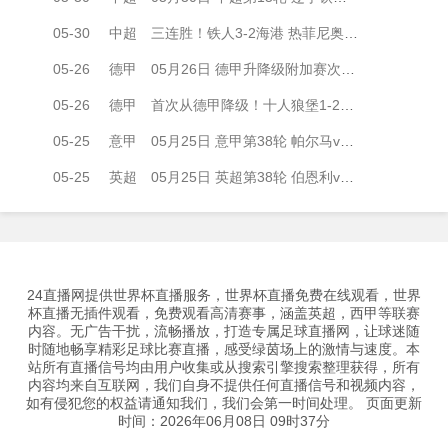
05-30
中超
三连胜！铁人3-2海港 热菲尼奥绝杀+脱衣吃第2黄 姆本扎3轮轰6球
05-26
德甲
05月26日 德甲升降级附加赛次回合 帕德博恩vs沃尔夫斯堡 全场录像
05-26
德甲
首次从德甲降级！十人狼堡1-2遭帕德博恩逆转 库尔达加时赛制胜
05-25
意甲
05月25日 意甲第38轮 帕尔马vs萨索洛 全场录像
05-25
英超
05月25日 英超第38轮 伯恩利vs狼队 全场录像
24直播网提供世界杯直播服务，世界杯直播免费在线观看，世界
杯直播无插件观看，免费观看高清赛事，涵盖英超，西甲等联赛
内容。无广告干扰，流畅播放，打造专属足球直播网，让球迷随
时随地畅享精彩足球比赛直播，感受绿茵场上的激情与速度。本
站所有直播信号均由用户收集或从搜索引擎搜索整理获得，所有
内容均来自互联网，我们自身不提供任何直播信号和视频内容，
如有侵犯您的权益请通知我们，我们会第一时间处理。 页面更新
时间：2026年06月08日 09时37分