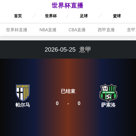
世界杯直播
首页
世界杯
足球
篮球
世界杯直播
NBA直播
CBA直播
西甲直播
意甲
2026-05-25
意甲
已结束
0
-
0
帕尔马
萨索洛