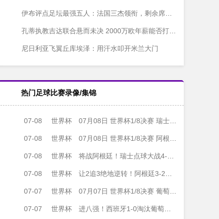
伊布评点足坛最强五人：法国三杰领衔，剩余席位引热议
孔蒂执教吉达联合悬而未决 2000万欧年薪能否打动意大利名帅？
尼日利亚飞翼丘库埃泽：用汗水叩开米兰大门
热门足球比赛录像/集锦
07-08
世界杯
07月08日 世界杯1/8决赛 瑞士vs哥伦比亚 全场录像
07-08
世界杯
07月08日 世界杯1/8决赛 阿根廷vs埃及 全场录像
07-08
世界杯
将战阿根廷！瑞士点球大战4-3淘汰哥伦比亚 D·桑切斯、库乔失点
07-08
世界杯
让2追3绝地逆转！阿根廷3-2绝杀埃及进8强 梅西传射+失点恩佐绝杀
07-07
世界杯
07月07日 世界杯1/8决赛 葡萄牙vs西班牙 全场录像
07-07
世界杯
进八强！西班牙1-0淘汰葡萄牙 梅里诺91分钟绝杀41岁C罗最后一舞