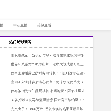
播
中超直播
英超直播
热门足球新闻
雨夜鏖战记：当长春与呼和浩特在东北超演绎热血兄弟情
世界杯八强对阵概率出炉：法摩大战成最可能上演的巅峰对决
西甲主席透露巴萨财务现转机 1:1规则达标在望？
塞内加尔主帅赛后痛心发言：两球领先优势为何最终化为泡影？
伊布被指为米兰乱局祸首 名嘴炮轰：阿莱格里才是背锅侠
37岁姆希塔良再续蓝黑情缘 国米官宣续约至2027年
尤文出手！1800万欧+普茨卡换购热那亚新星埃哈托尔