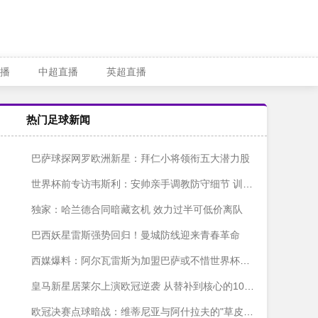
播
中超直播
英超直播
热门足球新闻
巴萨球探网罗欧洲新星：拜仁小将领衔五大潜力股
世界杯前专访韦斯利：安帅亲手调教防守细节 训练中解放我的进攻天性
独家：哈兰德合同暗藏玄机 效力过半可低价离队
巴西妖星雷斯强势回归！曼城防线迎来青春革命
西媒爆料：阿尔瓦雷斯为加盟巴萨或不惜世界杯期间发声
皇马新星居莱尔上演欧冠逆袭 从替补到核心的1030分钟奇迹
欧冠决赛点球暗战：维蒂尼亚与阿什拉夫的"草皮保卫战"