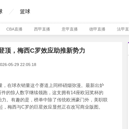
球
篮球
CBA直播
西甲直播
意甲直播
德甲直播
法甲直
登顶，梅西C罗效应助推新势力
-05-29 22:05:18
量，在球衣销量这个赛道上同样硝烟弥漫。最新出炉
万件的惊人数字继续领跑，这支拥有14座欧冠奖杯的
统治力。有趣的是，榜单中除了传统欧洲豪门外，美职联
起，梅西与C罗的巨星效应显然正在改写商业版图。