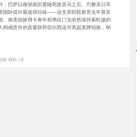
，巴萨以微弱差距紧随死敌皇马之后。巴黎圣日耳
密国际或许最值得玩味——这支美职联新贵去年甚至
跳。南美劲旅博卡青年和弗拉门戈依然保持着旺盛的
人稍感意外的是曼联和切尔西这对英超老牌劲旅，销
销量
梅西
c罗