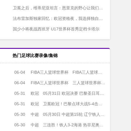
卫冕之后，维蒂尼亚坦言：恩里克的野心让我们停不下来
法布雷加斯独家回忆：欧冠资格夜，我选择独自等待
国少小将夜战西班牙 U17世界杯首秀定档卡塔尔
热门足球比赛录像/集锦
06-04
FIBA三人篮球世界杯
FIBA三人篮球世界杯男子小组赛 德国三人篮球队 - 中国三人篮球队 全场录像
06-04
FIBA三人篮球世界杯
三人篮球世界杯男子小组赛 德国 22 - 12 中国 全场集锦
05-31
欧冠
05月31日 欧冠决赛 巴黎圣日耳曼vs阿森纳 全场录像
05-31
欧冠
卫冕欧冠！巴黎点球大战5-4击败阿森纳夺冠 加布里埃尔、埃泽失点
05-30
中超
05月30日 中超第15轮 辽宁铁人vs上海海港 全场录像
05-30
中超
三连胜！铁人3-2海港 热菲尼奥绝杀+脱衣吃第2黄 姆本扎3轮轰6球