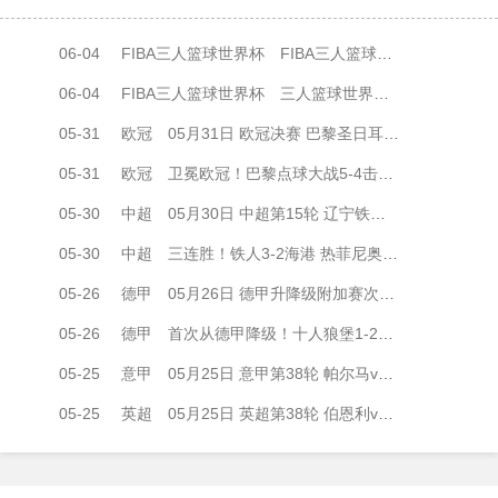
06-04
FIBA三人篮球世界杯
FIBA三人篮球世界杯男子小组赛 德国三人篮球队 - 中国三人篮球队 全场录像
06-04
FIBA三人篮球世界杯
三人篮球世界杯男子小组赛 德国 22 - 12 中国 全场集锦
05-31
欧冠
05月31日 欧冠决赛 巴黎圣日耳曼vs阿森纳 全场录像
05-31
欧冠
卫冕欧冠！巴黎点球大战5-4击败阿森纳夺冠 加布里埃尔、埃泽失点
05-30
中超
05月30日 中超第15轮 辽宁铁人vs上海海港 全场录像
05-30
中超
三连胜！铁人3-2海港 热菲尼奥绝杀+脱衣吃第2黄 姆本扎3轮轰6球
05-26
德甲
05月26日 德甲升降级附加赛次回合 帕德博恩vs沃尔夫斯堡 全场录像
05-26
德甲
首次从德甲降级！十人狼堡1-2遭帕德博恩逆转 库尔达加时赛制胜
05-25
意甲
05月25日 意甲第38轮 帕尔马vs萨索洛 全场录像
05-25
英超
05月25日 英超第38轮 伯恩利vs狼队 全场录像