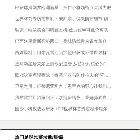
巴萨球探网罗欧洲新星：拜仁小将领衔五大潜力股
世界杯前专访韦斯利：安帅亲手调教防守细节 训练中解放我的进攻天性
独家：哈兰德合同暗藏玄机 效力过半可低价离队
巴西妖星雷斯强势回归！曼城防线迎来青春革命
西媒爆料：阿尔瓦雷斯为加盟巴萨或不惜世界杯期间发声
皇马新星居莱尔上演欧冠逆袭 从替补到核心的1030分钟奇迹
欧冠决赛点球暗战：维蒂尼亚与阿什拉夫的"草皮保卫战"
卫冕之后，维蒂尼亚坦言：恩里克的野心让我们停不下来
法布雷加斯独家回忆：欧冠资格夜，我选择独自等待
国少小将夜战西班牙 U17世界杯首秀定档卡塔尔
热门足球比赛录像/集锦