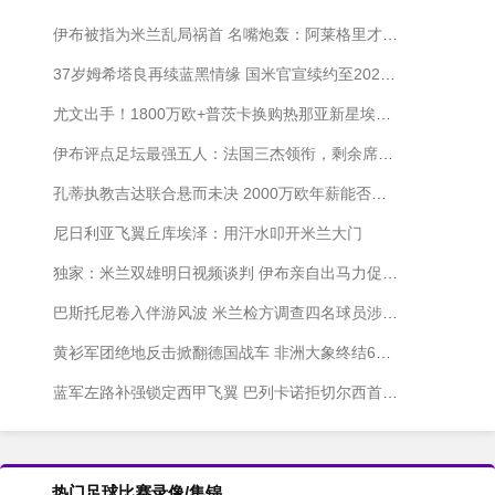
伊布被指为米兰乱局祸首 名嘴炮轰：阿莱格里才是背锅侠
37岁姆希塔良再续蓝黑情缘 国米官宣续约至2027年
尤文出手！1800万欧+普茨卡换购热那亚新星埃哈托尔
伊布评点足坛最强五人：法国三杰领衔，剩余席位引热议
孔蒂执教吉达联合悬而未决 2000万欧年薪能否打动意大利名帅？
尼日利亚飞翼丘库埃泽：用汗水叩开米兰大门
独家：米兰双雄明日视频谈判 伊布亲自出马力促利贝拉利回归
巴斯托尼卷入伴游风波 米兰检方调查四名球员涉性丑闻
黄衫军团绝地反击掀翻德国战车 非洲大象终结66年等待
蓝军左路补强锁定西甲飞翼 巴列卡诺拒切尔西首份报价
热门足球比赛录像/集锦