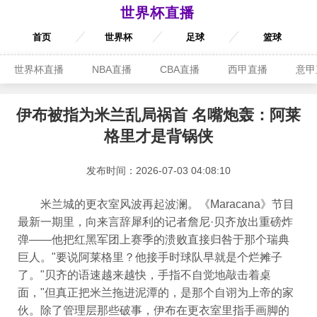
世界杯直播
首页
世界杯
足球
篮球
世界杯直播
NBA直播
CBA直播
西甲直播
意甲
伊布被指为米兰乱局祸首 名嘴炮轰：阿莱
格里才是背锅侠
发布时间：2026-07-03 04:08:10
米兰城的更衣室风波再起波澜。《Maracana》节目
最新一期里，向来言辞犀利的记者詹尼·贝齐放出重磅炸
弹——他把红黑军团上赛季的溃败直接归咎于那个瑞典
巨人。"要说阿莱格里？他接手时球队早就是个烂摊子
了。"贝齐的语速越来越快，手指不自觉地敲击着桌
面，"但真正把米兰拖进泥潭的，是那个自诩为上帝的家
伙。除了管理层那些破事，伊布在更衣室里指手画脚的