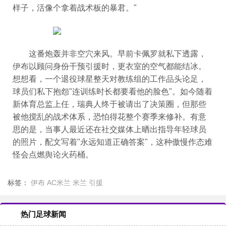
样子，活像个拿着战术板的暴君。"
这番炮轰并非空穴来风。早前卡佩罗就私下透露，
伊布以顾问身份干预引援时，更衣室的空气都能结冰。
想想看，一个退役球星整天对教练组的工作品头论足，
球员们私下抱怨"连训练时长都要看他的脸色"。如今随着
新体育总监上任，瑞典人终于被请出了决策圈，但那些
被他搅乱的战术体系，恐怕得花整个赛季来修补。有意
思的是，当事人最近还在社交媒体上晒出指导年轻球员
的照片，配文写着"永远知道正确答案"，这种傲慢作态难
怪会点燃舆论火药桶。
标签：
伊布
AC米兰
米兰
引援
热门足球新闻