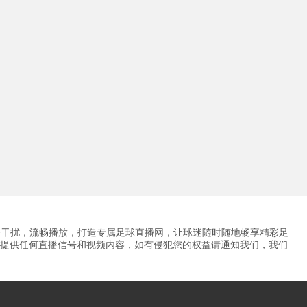
告干扰，流畅播放，打造专属足球直播网，让球迷随时随地畅享精彩足
提供任何直播信号和视频内容，如有侵犯您的权益请通知我们，我们