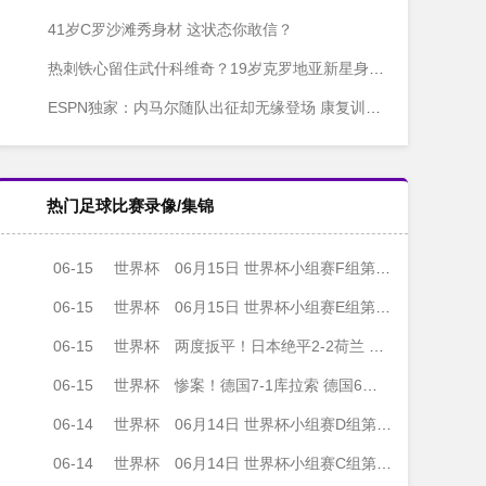
41岁C罗沙滩秀身材 这状态你敢信？
热刺铁心留住武什科维奇？19岁克罗地亚新星身价飙至6000万镑
ESPN独家：内马尔随队出征却无缘登场 康复训练成摩洛哥战前主旋律
热门足球比赛录像/集锦
06-15
世界杯
06月15日 世界杯小组赛F组第1轮 荷兰vs日本 全场录像
06-15
世界杯
06月15日 世界杯小组赛E组第1轮 德国vs库拉索 全场录像
06-15
世界杯
两度扳平！日本绝平2-2荷兰 镰田大地被动破门范戴克世界杯首球
06-15
世界杯
惨案！德国7-1库拉索 德国6人破门哈弗茨双响翁达夫替补1射2传
06-14
世界杯
06月14日 世界杯小组赛D组第1轮 澳大利亚vs土耳其 全场录像
06-14
世界杯
06月14日 世界杯小组赛C组第1轮 海地vs苏格兰 全场录像