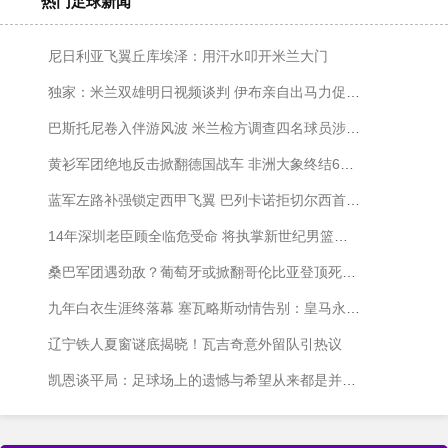
热门足球新闻
尼日利亚飞翼丘库埃泽：用汗水叩开米兰大门
独家：米兰双雄明日视频谈判 伊布亲自出马力促利贝拉利回归
巴斯托尼卷入伴游风波 米兰检方调查四名球员涉性丑闻
黄衫军团绝地反击掀翻德国战车 非洲大象终结66年等待
蓝军左路补强锁定西甲飞翼 巴列卡诺拒切尔西首份报价
14年深圳老臣顾全临危受命 将执掌新世纪男篮帅印
桑巴军团遇劲敌？葡萄牙或掀翻哥伦比亚登顶死亡之组
九年白衣生涯终落幕 塞瓦略斯动情告别：皇马永驻我心
辽宁铁人夏窗谜底揭晓！瓦吉奇意外留队引热议
凯恩谈平局：足球场上的遗憾与希望从来都是并存的