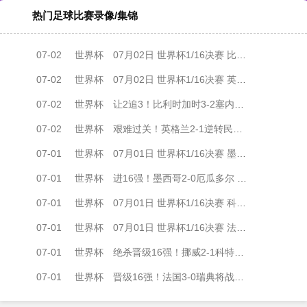
热门足球比赛录像/集锦
07-02
世界杯
07月02日 世界杯1/16决赛 比利时vs塞内加尔 全场录像
07-02
世界杯
07月02日 世界杯1/16决赛 英格兰vs民主刚果 全场录像
07-02
世界杯
让2追3！比利时加时3-2塞内加尔 蒂莱曼斯内讧+绝平+压哨点射绝杀
07-02
世界杯
艰难过关！英格兰2-1逆转民主刚果晋级16强 凯恩双响+绝杀
07-01
世界杯
07月01日 世界杯1/16决赛 墨西哥vs厄瓜多尔 全场录像
07-01
世界杯
进16强！墨西哥2-0厄瓜多尔 基尼奥内斯传射因卡皮耶冲突捂嘴染红
07-01
世界杯
07月01日 世界杯1/16决赛 科特迪瓦vs挪威 全场录像
07-01
世界杯
07月01日 世界杯1/16决赛 法国vs瑞典 全场录像
07-01
世界杯
绝杀晋级16强！挪威2-1科特迪瓦将战巴西 哈兰德绝杀努萨世界波
07-01
世界杯
晋级16强！法国3-0瑞典将战巴拉圭 姆巴佩双响奥利塞两助攻+中柱