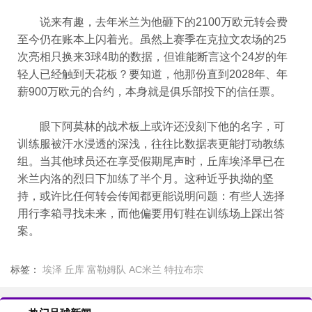
说来有趣，去年米兰为他砸下的2100万欧元转会费
至今仍在账本上闪着光。虽然上赛季在克拉文农场的25
次亮相只换来3球4助的数据，但谁能断言这个24岁的年
轻人已经触到天花板？要知道，他那份直到2028年、年
薪900万欧元的合约，本身就是俱乐部投下的信任票。
眼下阿莫林的战术板上或许还没刻下他的名字，可
训练服被汗水浸透的深浅，往往比数据表更能打动教练
组。当其他球员还在享受假期尾声时，丘库埃泽早已在
米兰内洛的烈日下加练了半个月。这种近乎执拗的坚
持，或许比任何转会传闻都更能说明问题：有些人选择
用行李箱寻找未来，而他偏要用钉鞋在训练场上踩出答
案。
标签：
埃泽
丘库
富勒姆队
AC米兰
特拉布宗