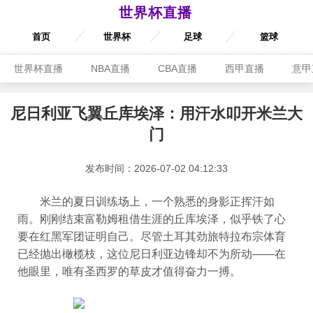
世界杯直播
首页
世界杯
足球
篮球
世界杯直播
NBA直播
CBA直播
西甲直播
意甲
尼日利亚飞翼丘库埃泽：用汗水叩开米兰大
门
发布时间：2026-07-02 04:12:33
米兰的夏日训练场上，一个熟悉的身影正挥汗如
雨。刚刚结束富勒姆租借生涯的丘库埃泽，似乎铁了心
要在红黑军团证明自己。尽管土耳其劲旅特拉布宗体育
已经抛出橄榄枝，这位尼日利亚边锋却不为所动——在
他眼里，唯有圣西罗的草皮才值得奋力一搏。