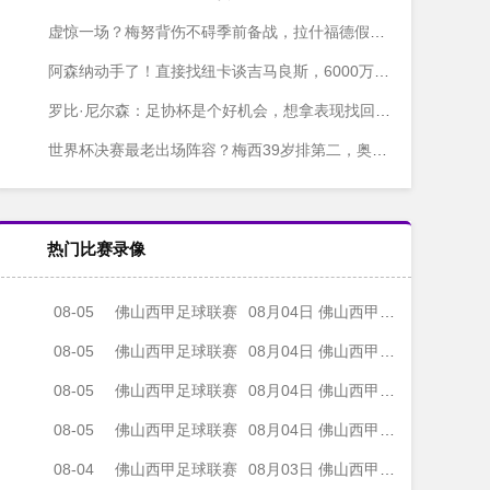
虚惊一场？梅努背伤不碍季前备战，拉什福德假期结束也快归队了
阿森纳动手了！直接找纽卡谈吉马良斯，6000万镑砸过去
罗比·尼尔森：足协杯是个好机会，想拿表现找回自己
世界杯决赛最老出场阵容？梅西39岁排第二，奥塔门迪差一点
热门比赛录像
08-05
佛山西甲足球联赛
08月04日 佛山西甲足球联赛32强淘汰赛 肇庆恒骏成 VS 三七互娱 全场录像
08-05
佛山西甲足球联赛
08月04日 佛山西甲足球联赛32强淘汰赛 广东西南建设 VS 香港圣徒 全场录像
08-05
佛山西甲足球联赛
08月04日 佛山西甲足球联赛32强淘汰赛 贪玩游戏 VS 美的薪火 全场录像
08-05
佛山西甲足球联赛
08月04日 佛山西甲足球联赛32强淘汰赛 藝品高國際 VS 湛江狂狼·粵辉能源 全场录像
08-04
佛山西甲足球联赛
08月03日 佛山西甲足球联赛32强淘汰赛 广东客家青年 VS 广州英华思力U17 全场录像