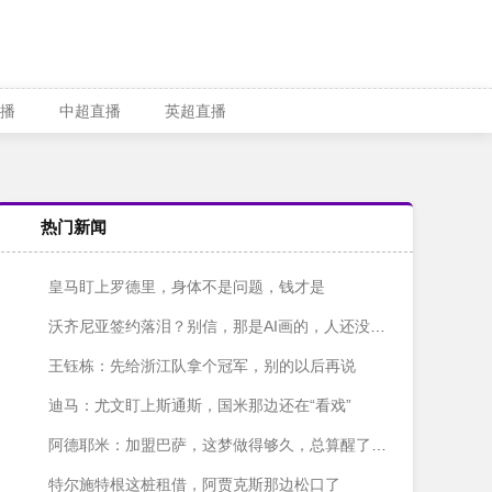
播
中超直播
英超直播
热门新闻
皇马盯上罗德里，身体不是问题，钱才是
沃齐尼亚签约落泪？别信，那是AI画的，人还没签字呢
王钰栋：先给浙江队拿个冠军，别的以后再说
迪马：尤文盯上斯通斯，国米那边还在“看戏”
阿德耶米：加盟巴萨，这梦做得够久，总算醒了？不对，是成了！
特尔施特根这桩租借，阿贾克斯那边松口了