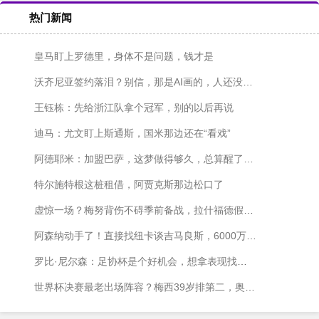
热门新闻
皇马盯上罗德里，身体不是问题，钱才是
沃齐尼亚签约落泪？别信，那是AI画的，人还没签字呢
王钰栋：先给浙江队拿个冠军，别的以后再说
迪马：尤文盯上斯通斯，国米那边还在“看戏”
阿德耶米：加盟巴萨，这梦做得够久，总算醒了？不对，是成了！
特尔施特根这桩租借，阿贾克斯那边松口了
虚惊一场？梅努背伤不碍季前备战，拉什福德假期结束也快归队了
阿森纳动手了！直接找纽卡谈吉马良斯，6000万镑砸过去
罗比·尼尔森：足协杯是个好机会，想拿表现找回自己
世界杯决赛最老出场阵容？梅西39岁排第二，奥塔门迪差一点