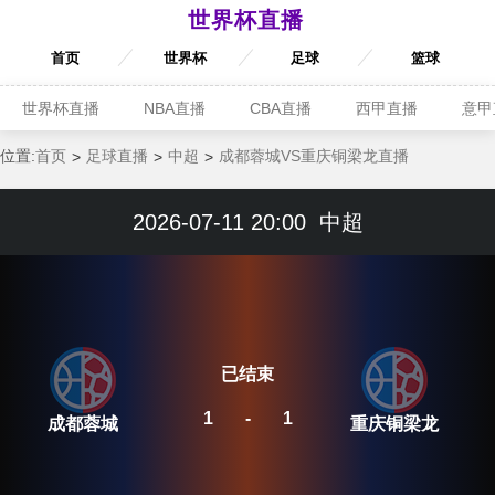
世界杯直播
首页
世界杯
足球
篮球
世界杯直播
NBA直播
CBA直播
西甲直播
意甲
位置:
首页
足球直播
中超
成都蓉城VS重庆铜梁龙直播
2026-07-11 20:00
中超
已结束
1
-
1
成都蓉城
重庆铜梁龙