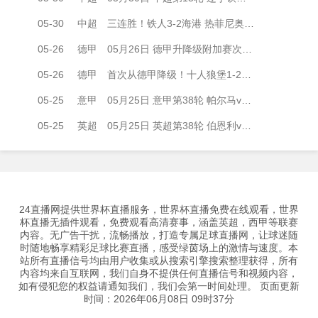
05-30
中超
三连胜！铁人3-2海港 热菲尼奥绝杀+脱衣吃第2黄 姆本扎3轮轰6球
05-26
德甲
05月26日 德甲升降级附加赛次回合 帕德博恩vs沃尔夫斯堡 全场录像
05-26
德甲
首次从德甲降级！十人狼堡1-2遭帕德博恩逆转 库尔达加时赛制胜
05-25
意甲
05月25日 意甲第38轮 帕尔马vs萨索洛 全场录像
05-25
英超
05月25日 英超第38轮 伯恩利vs狼队 全场录像
24直播网提供世界杯直播服务，世界杯直播免费在线观看，世界
杯直播无插件观看，免费观看高清赛事，涵盖英超，西甲等联赛
内容。无广告干扰，流畅播放，打造专属足球直播网，让球迷随
时随地畅享精彩足球比赛直播，感受绿茵场上的激情与速度。本
站所有直播信号均由用户收集或从搜索引擎搜索整理获得，所有
内容均来自互联网，我们自身不提供任何直播信号和视频内容，
如有侵犯您的权益请通知我们，我们会第一时间处理。 页面更新
时间：2026年06月08日 09时37分