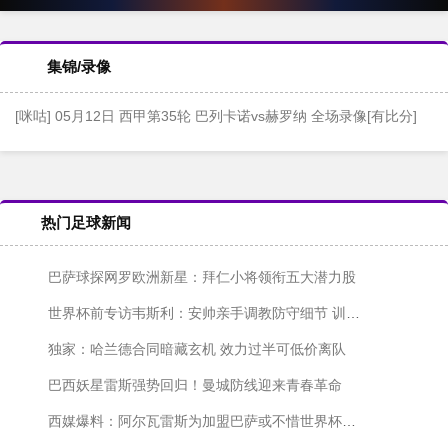
集锦/录像
[咪咕] 05月12日 西甲第35轮 巴列卡诺vs赫罗纳 全场录像[有比分]
热门足球新闻
巴萨球探网罗欧洲新星：拜仁小将领衔五大潜力股
世界杯前专访韦斯利：安帅亲手调教防守细节 训练中解放我的进攻天性
独家：哈兰德合同暗藏玄机 效力过半可低价离队
巴西妖星雷斯强势回归！曼城防线迎来青春革命
西媒爆料：阿尔瓦雷斯为加盟巴萨或不惜世界杯期间发声