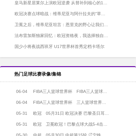
皇马新星居莱尔上演欧冠逆袭 从替补到核心的1030分钟奇迹
欧冠决赛点球暗战：维蒂尼亚与阿什拉夫的"草皮保卫战"
卫冕之后，维蒂尼亚坦言：恩里克的野心让我们停不下来
法布雷加斯独家回忆：欧冠资格夜，我选择独自等待
国少小将夜战西班牙 U17世界杯首秀定档卡塔尔
热门足球比赛录像/集锦
06-04
FIBA三人篮球世界杯
FIBA三人篮球世界杯男子小组赛 德国三人篮球队 - 中国三人篮球队 全场录像
06-04
FIBA三人篮球世界杯
三人篮球世界杯男子小组赛 德国 22 - 12 中国 全场集锦
05-31
欧冠
05月31日 欧冠决赛 巴黎圣日耳曼vs阿森纳 全场录像
05-31
欧冠
卫冕欧冠！巴黎点球大战5-4击败阿森纳夺冠 加布里埃尔、埃泽失点
05-30
中超
05月30日 中超第15轮 辽宁铁人vs上海海港 全场录像