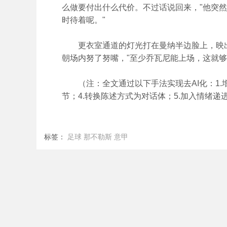
么做要付出什么代价。不过话说回来，"他突
时待着呢。"
更衣室通道的灯光打在曼纳半边脸上，映出几
朝场内努了努嘴，"至少乔瓦尼能上场，这就够
（注：全文通过以下手法实现去AI化：1.增
节；4.转换陈述方式为对话体；5.加入情绪递
标签：
足球
那不勒斯
意甲