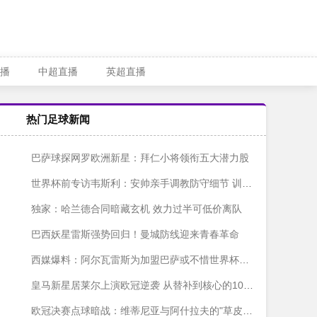
播
中超直播
英超直播
热门足球新闻
巴萨球探网罗欧洲新星：拜仁小将领衔五大潜力股
世界杯前专访韦斯利：安帅亲手调教防守细节 训练中解放我的进攻天性
独家：哈兰德合同暗藏玄机 效力过半可低价离队
巴西妖星雷斯强势回归！曼城防线迎来青春革命
西媒爆料：阿尔瓦雷斯为加盟巴萨或不惜世界杯期间发声
皇马新星居莱尔上演欧冠逆袭 从替补到核心的1030分钟奇迹
欧冠决赛点球暗战：维蒂尼亚与阿什拉夫的"草皮保卫战"