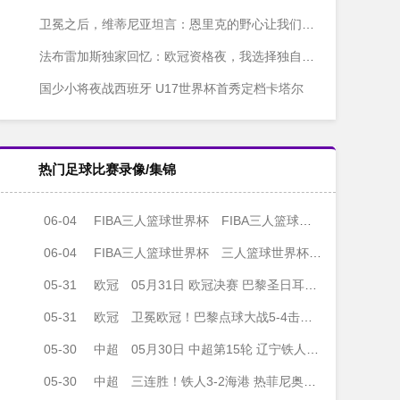
卫冕之后，维蒂尼亚坦言：恩里克的野心让我们停不下来
法布雷加斯独家回忆：欧冠资格夜，我选择独自等待
国少小将夜战西班牙 U17世界杯首秀定档卡塔尔
热门足球比赛录像/集锦
06-04
FIBA三人篮球世界杯
FIBA三人篮球世界杯男子小组赛 德国三人篮球队 - 中国三人篮球队 全场录像
06-04
FIBA三人篮球世界杯
三人篮球世界杯男子小组赛 德国 22 - 12 中国 全场集锦
05-31
欧冠
05月31日 欧冠决赛 巴黎圣日耳曼vs阿森纳 全场录像
05-31
欧冠
卫冕欧冠！巴黎点球大战5-4击败阿森纳夺冠 加布里埃尔、埃泽失点
05-30
中超
05月30日 中超第15轮 辽宁铁人vs上海海港 全场录像
05-30
中超
三连胜！铁人3-2海港 热菲尼奥绝杀+脱衣吃第2黄 姆本扎3轮轰6球