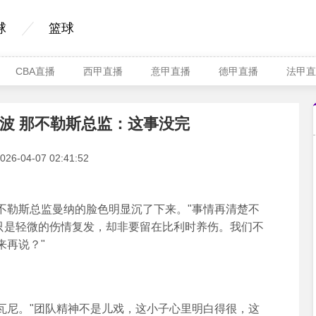
球
篮球
CBA直播
西甲直播
意甲直播
德甲直播
法甲直
波 那不勒斯总监：这事没完
-04-07 02:41:52
勒斯总监曼纳的脸色明显沉了下来。"事情再清楚不
明只是轻微的伤情复发，却非要留在比利时养伤。我们不
来再说？"
尼。"团队精神不是儿戏，这小子心里明白得很，这