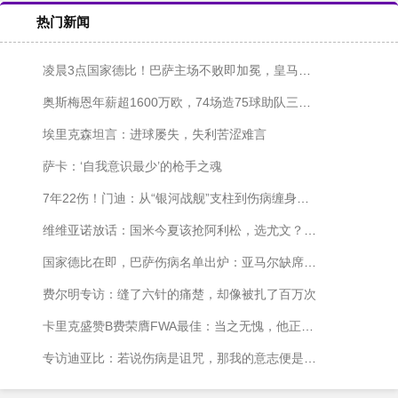
热门新闻
凌晨3点国家德比！巴萨主场不败即加冕，皇马更衣室风波中求生机
奥斯梅恩年薪超1600万欧，74场造75球助队三冠，枪手夏窗或出手
埃里克森坦言：进球屡失，失利苦涩难言
萨卡：‘自我意识最少’的枪手之魂
7年22伤！门迪：从“银河战舰”支柱到伤病缠身的唏嘘之路
维维亚诺放话：国米今夏该抢阿利松，选尤文？那可亏大了！
国家德比在即，巴萨伤病名单出炉：亚马尔缺席，拉菲尼亚或复出
费尔明专访：缝了六针的痛楚，却像被扎了百万次
卡里克盛赞B费荣膺FWA最佳：当之无愧，他正处黄金年华
专访迪亚比：若说伤病是诅咒，那我的意志便是回击的宣言