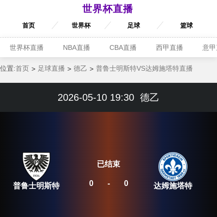
世界杯直播
首页
世界杯
足球
篮球
世界杯直播
NBA直播
CBA直播
西甲直播
意甲
位置:
首页
足球直播
德乙
普鲁士明斯特VS达姆施塔特直播
2026-05-10 19:30
德乙
已结束
0
-
0
普鲁士明斯特
达姆施塔特