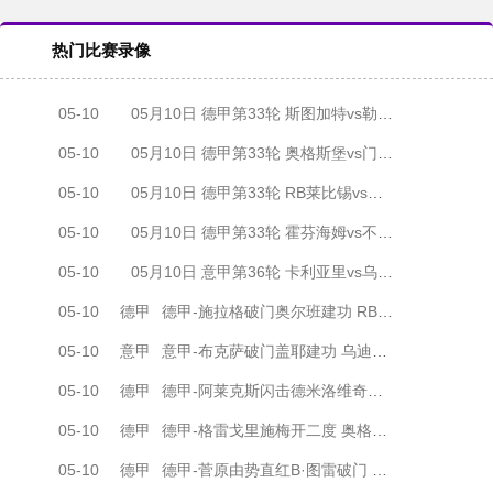
热门比赛录像
05-10
05月10日 德甲第33轮 斯图加特vs勒沃库森 全场录像
05-10
05月10日 德甲第33轮 奥格斯堡vs门兴 全场录像
05-10
05月10日 德甲第33轮 RB莱比锡vs圣保利 全场录像
05-10
05月10日 德甲第33轮 霍芬海姆vs不莱梅 全场录像
05-10
05月10日 意甲第36轮 卡利亚里vs乌迪内斯 全场录像
05-10
德甲
德甲-施拉格破门奥尔班建功 RB莱比锡2-1圣保利锁定欧冠资格
05-10
意甲
意甲-布克萨破门盖耶建功 乌迪内斯2-0卡利亚里
05-10
德甲
德甲-阿莱克斯闪击德米洛维奇建功 勒沃库森1-3斯图加特跌出欧冠区
05-10
德甲
德甲-格雷戈里施梅开二度 奥格斯堡3-1门兴联赛两连胜
05-10
德甲
德甲-菅原由势直红B·图雷破门 霍芬海姆1-0十人不莱梅