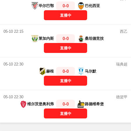
0-0
毕尔巴鄂
巴伦西亚
直播中
西乙
05-10 22:15
0-0
莱加内斯
桑坦德竞技
直播中
瑞典超
05-10 22:30
0-0
赫根
马尔默
直播中
德篮甲
05-10 22:30
0-0
维尔茨堡奥利弗
路德维希堡
直播中