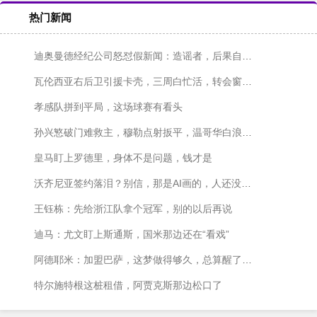
热门新闻
迪奥曼德经纪公司怒怼假新闻：造谣者，后果自负！
瓦伦西亚右后卫引援卡壳，三周白忙活，转会窗快关上了！
孝感队拼到平局，这场球赛有看头
孙兴慜破门难救主，穆勒点射扳平，温哥华白浪主场1-1战平洛杉矶
皇马盯上罗德里，身体不是问题，钱才是
沃齐尼亚签约落泪？别信，那是AI画的，人还没签字呢
王钰栋：先给浙江队拿个冠军，别的以后再说
迪马：尤文盯上斯通斯，国米那边还在“看戏”
阿德耶米：加盟巴萨，这梦做得够久，总算醒了？不对，是成了！
特尔施特根这桩租借，阿贾克斯那边松口了