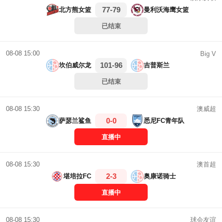
77-79
北方熊女篮
曼利沃海鹰女篮
已结束
08-08 15:00
Big V
101-96
坎伯威尔龙
吉普斯兰
已结束
澳威超
08-08 15:30
0-0
萨瑟兰鲨鱼
悉尼FC青年队
直播中
澳首超
08-08 15:30
2-3
堪培拉FC
奥康诺骑士
直播中
球会友谊
08-08 15:30