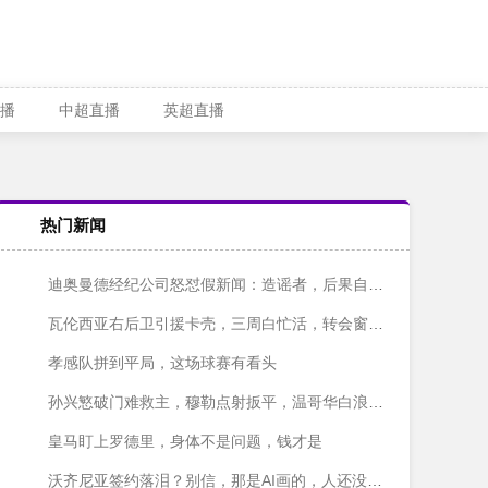
播
中超直播
英超直播
热门新闻
迪奥曼德经纪公司怒怼假新闻：造谣者，后果自负！
瓦伦西亚右后卫引援卡壳，三周白忙活，转会窗快关上了！
孝感队拼到平局，这场球赛有看头
孙兴慜破门难救主，穆勒点射扳平，温哥华白浪主场1-1战平洛杉矶
皇马盯上罗德里，身体不是问题，钱才是
沃齐尼亚签约落泪？别信，那是AI画的，人还没签字呢