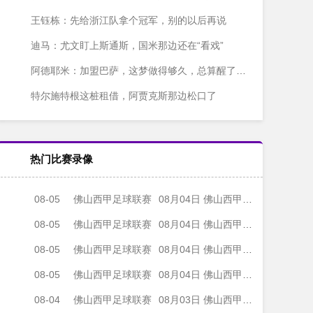
王钰栋：先给浙江队拿个冠军，别的以后再说
迪马：尤文盯上斯通斯，国米那边还在“看戏”
阿德耶米：加盟巴萨，这梦做得够久，总算醒了？不对，是成了！
特尔施特根这桩租借，阿贾克斯那边松口了
热门比赛录像
08-05
佛山西甲足球联赛
08月04日 佛山西甲足球联赛32强淘汰赛 肇庆恒骏成 VS 三七互娱 全场录像
08-05
佛山西甲足球联赛
08月04日 佛山西甲足球联赛32强淘汰赛 广东西南建设 VS 香港圣徒 全场录像
08-05
佛山西甲足球联赛
08月04日 佛山西甲足球联赛32强淘汰赛 贪玩游戏 VS 美的薪火 全场录像
08-05
佛山西甲足球联赛
08月04日 佛山西甲足球联赛32强淘汰赛 藝品高國際 VS 湛江狂狼·粵辉能源 全场录像
08-04
佛山西甲足球联赛
08月03日 佛山西甲足球联赛32强淘汰赛 广东客家青年 VS 广州英华思力U17 全场录像