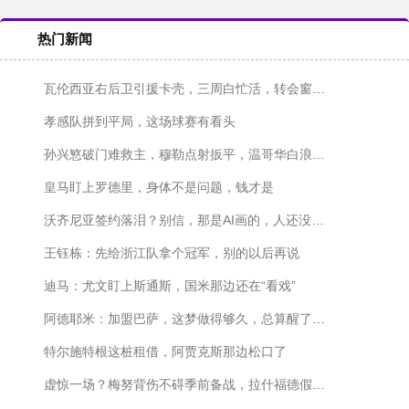
热门新闻
瓦伦西亚右后卫引援卡壳，三周白忙活，转会窗快关上了！
孝感队拼到平局，这场球赛有看头
孙兴慜破门难救主，穆勒点射扳平，温哥华白浪主场1-1战平洛杉矶
皇马盯上罗德里，身体不是问题，钱才是
沃齐尼亚签约落泪？别信，那是AI画的，人还没签字呢
王钰栋：先给浙江队拿个冠军，别的以后再说
迪马：尤文盯上斯通斯，国米那边还在“看戏”
阿德耶米：加盟巴萨，这梦做得够久，总算醒了？不对，是成了！
特尔施特根这桩租借，阿贾克斯那边松口了
虚惊一场？梅努背伤不碍季前备战，拉什福德假期结束也快归队了