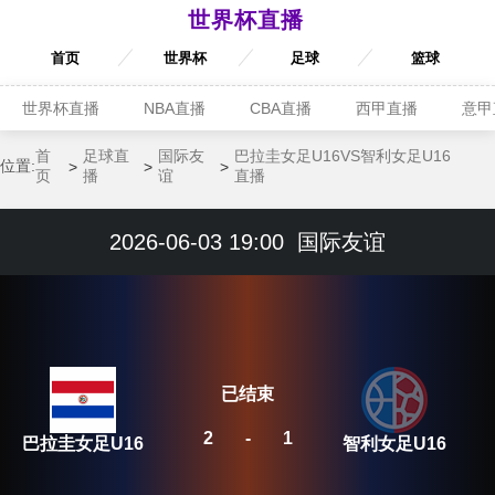
世界杯直播
首页
世界杯
足球
篮球
世界杯直播
NBA直播
CBA直播
西甲直播
意甲
首
足球直
国际友
巴拉圭女足U16VS智利女足U16
位置:
页
播
谊
直播
2026-06-03 19:00
国际友谊
已结束
2
-
1
巴拉圭女足U16
智利女足U16