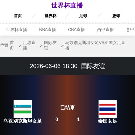
世界杯直播
首页
世界杯
足球
篮球
世界杯直播
NBA直播
CBA直播
西甲直播
意甲
首
足球直
国际友
乌兹别克斯坦女足VS泰国女足直
位置:
页
播
谊
播
2026-06-06 18:30
国际友谊
已结束
0
-
1
乌兹别克斯坦女足
泰国女足