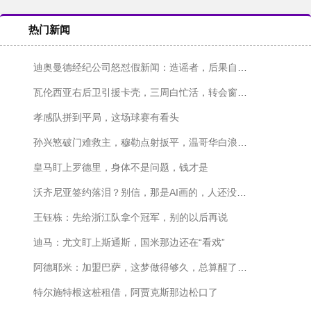
热门新闻
迪奥曼德经纪公司怒怼假新闻：造谣者，后果自负！
瓦伦西亚右后卫引援卡壳，三周白忙活，转会窗快关上了！
孝感队拼到平局，这场球赛有看头
孙兴慜破门难救主，穆勒点射扳平，温哥华白浪主场1-1战平洛杉矶
皇马盯上罗德里，身体不是问题，钱才是
沃齐尼亚签约落泪？别信，那是AI画的，人还没签字呢
王钰栋：先给浙江队拿个冠军，别的以后再说
迪马：尤文盯上斯通斯，国米那边还在“看戏”
阿德耶米：加盟巴萨，这梦做得够久，总算醒了？不对，是成了！
特尔施特根这桩租借，阿贾克斯那边松口了