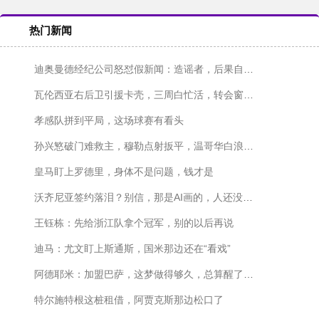
热门新闻
迪奥曼德经纪公司怒怼假新闻：造谣者，后果自负！
瓦伦西亚右后卫引援卡壳，三周白忙活，转会窗快关上了！
孝感队拼到平局，这场球赛有看头
孙兴慜破门难救主，穆勒点射扳平，温哥华白浪主场1-1战平洛杉矶
皇马盯上罗德里，身体不是问题，钱才是
沃齐尼亚签约落泪？别信，那是AI画的，人还没签字呢
王钰栋：先给浙江队拿个冠军，别的以后再说
迪马：尤文盯上斯通斯，国米那边还在“看戏”
阿德耶米：加盟巴萨，这梦做得够久，总算醒了？不对，是成了！
特尔施特根这桩租借，阿贾克斯那边松口了