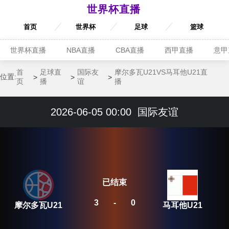
世界杯直播
首页
世界杯
足球
篮球
世界杯直播
NBA直播
CBA直播
西甲直播
意甲
首
足球直
国际友
摩尔多瓦U21VS马耳他U21直
位置:
页
播
谊
播
2026-06-05 00:00
国际友谊
已结束
3
-
0
摩尔多瓦U21
马耳他U21