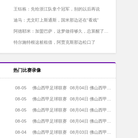
王钰栋：先给浙江队拿个冠军，别的以后再说
迪马：尤文盯上斯通斯，国米那边还在“看戏”
阿德耶米：加盟巴萨，这梦做得够久，总算醒了？不对，是成了！
特尔施特根这桩租借，阿贾克斯那边松口了
热门比赛录像
08-05
佛山西甲足球联赛
08月04日 佛山西甲足球联赛32强淘汰赛 肇庆恒骏成 VS 三七互娱 全场录像
08-05
佛山西甲足球联赛
08月04日 佛山西甲足球联赛32强淘汰赛 广东西南建设 VS 香港圣徒 全场录像
08-05
佛山西甲足球联赛
08月04日 佛山西甲足球联赛32强淘汰赛 贪玩游戏 VS 美的薪火 全场录像
08-05
佛山西甲足球联赛
08月04日 佛山西甲足球联赛32强淘汰赛 藝品高國際 VS 湛江狂狼·粵辉能源 全场录像
08-04
佛山西甲足球联赛
08月03日 佛山西甲足球联赛32强淘汰赛 广东客家青年 VS 广州英华思力U17 全场录像