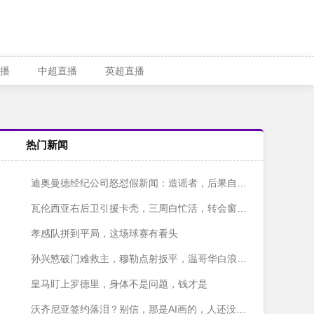
播
中超直播
英超直播
热门新闻
迪奥曼德经纪公司怒怼假新闻：造谣者，后果自负！
瓦伦西亚右后卫引援卡壳，三周白忙活，转会窗快关上了！
孝感队拼到平局，这场球赛有看头
孙兴慜破门难救主，穆勒点射扳平，温哥华白浪主场1-1战平洛杉矶
皇马盯上罗德里，身体不是问题，钱才是
沃齐尼亚签约落泪？别信，那是AI画的，人还没签字呢