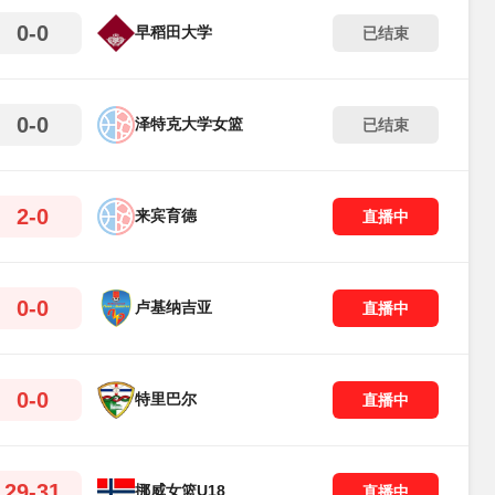
0-0
早稻田大学
已结束
0-0
泽特克大学女篮
已结束
2-0
来宾育德
直播中
0-0
卢基纳吉亚
直播中
0-0
特里巴尔
直播中
29-31
挪威女篮U18
直播中