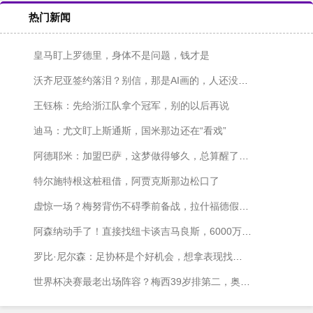
热门新闻
皇马盯上罗德里，身体不是问题，钱才是
沃齐尼亚签约落泪？别信，那是AI画的，人还没签字呢
王钰栋：先给浙江队拿个冠军，别的以后再说
迪马：尤文盯上斯通斯，国米那边还在“看戏”
阿德耶米：加盟巴萨，这梦做得够久，总算醒了？不对，是成了！
特尔施特根这桩租借，阿贾克斯那边松口了
虚惊一场？梅努背伤不碍季前备战，拉什福德假期结束也快归队了
阿森纳动手了！直接找纽卡谈吉马良斯，6000万镑砸过去
罗比·尼尔森：足协杯是个好机会，想拿表现找回自己
世界杯决赛最老出场阵容？梅西39岁排第二，奥塔门迪差一点