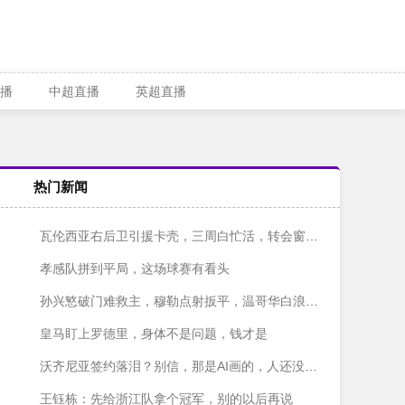
播
中超直播
英超直播
热门新闻
瓦伦西亚右后卫引援卡壳，三周白忙活，转会窗快关上了！
孝感队拼到平局，这场球赛有看头
孙兴慜破门难救主，穆勒点射扳平，温哥华白浪主场1-1战平洛杉矶
皇马盯上罗德里，身体不是问题，钱才是
沃齐尼亚签约落泪？别信，那是AI画的，人还没签字呢
王钰栋：先给浙江队拿个冠军，别的以后再说