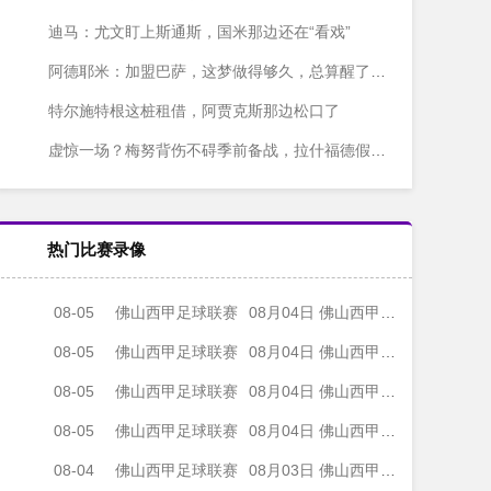
迪马：尤文盯上斯通斯，国米那边还在“看戏”
阿德耶米：加盟巴萨，这梦做得够久，总算醒了？不对，是成了！
特尔施特根这桩租借，阿贾克斯那边松口了
虚惊一场？梅努背伤不碍季前备战，拉什福德假期结束也快归队了
热门比赛录像
08-05
佛山西甲足球联赛
08月04日 佛山西甲足球联赛32强淘汰赛 肇庆恒骏成 VS 三七互娱 全场录像
08-05
佛山西甲足球联赛
08月04日 佛山西甲足球联赛32强淘汰赛 广东西南建设 VS 香港圣徒 全场录像
08-05
佛山西甲足球联赛
08月04日 佛山西甲足球联赛32强淘汰赛 贪玩游戏 VS 美的薪火 全场录像
08-05
佛山西甲足球联赛
08月04日 佛山西甲足球联赛32强淘汰赛 藝品高國際 VS 湛江狂狼·粵辉能源 全场录像
08-04
佛山西甲足球联赛
08月03日 佛山西甲足球联赛32强淘汰赛 广东客家青年 VS 广州英华思力U17 全场录像