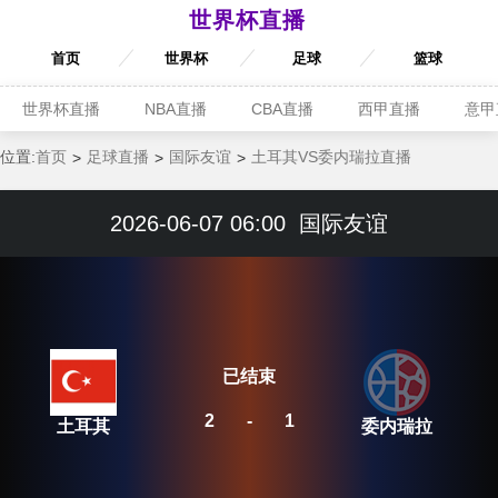
世界杯直播
首页
世界杯
足球
篮球
世界杯直播
NBA直播
CBA直播
西甲直播
意甲
位置:
首页
足球直播
国际友谊
土耳其VS委内瑞拉直播
2026-06-07 06:00
国际友谊
已结束
2
-
1
土耳其
委内瑞拉