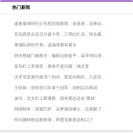
热门新闻
迪奥曼德经纪公司怒怼假新闻：造谣者，后果自负！
瓦伦西亚右后卫引援卡壳，三周白忙活，转会窗快关上了！
孝感队拼到平局，这场球赛有看头
孙兴慜破门难救主，穆勒点射扳平，温哥华白浪主场1-1战平洛杉矶
皇马盯上罗德里，身体不是问题，钱才是
沃齐尼亚签约落泪？别信，那是AI画的，人还没签字呢
王钰栋：先给浙江队拿个冠军，别的以后再说
迪马：尤文盯上斯通斯，国米那边还在“看戏”
阿德耶米：加盟巴萨，这梦做得够久，总算醒了？不对，是成了！
特尔施特根这桩租借，阿贾克斯那边松口了