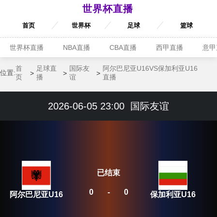
世界杯直播
首页
世界杯
足球
篮球
世界杯直播
NBA直播
CBA直播
西甲直播
意甲
首
足球直
国际友
阿尔巴尼亚U16VS保加利亚U16
位置:
页
播
谊
直播
2026-06-05 23:00
国际友谊
已结束
0
-
0
阿尔巴尼亚U16
保加利亚U16