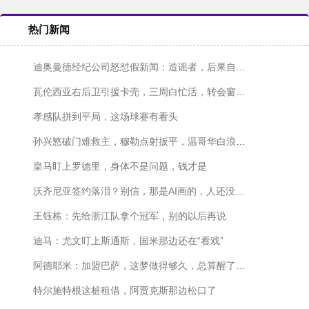
热门新闻
迪奥曼德经纪公司怒怼假新闻：造谣者，后果自负！
瓦伦西亚右后卫引援卡壳，三周白忙活，转会窗快关上了！
孝感队拼到平局，这场球赛有看头
孙兴慜破门难救主，穆勒点射扳平，温哥华白浪主场1-1战平洛杉矶
皇马盯上罗德里，身体不是问题，钱才是
沃齐尼亚签约落泪？别信，那是AI画的，人还没签字呢
王钰栋：先给浙江队拿个冠军，别的以后再说
迪马：尤文盯上斯通斯，国米那边还在“看戏”
阿德耶米：加盟巴萨，这梦做得够久，总算醒了？不对，是成了！
特尔施特根这桩租借，阿贾克斯那边松口了