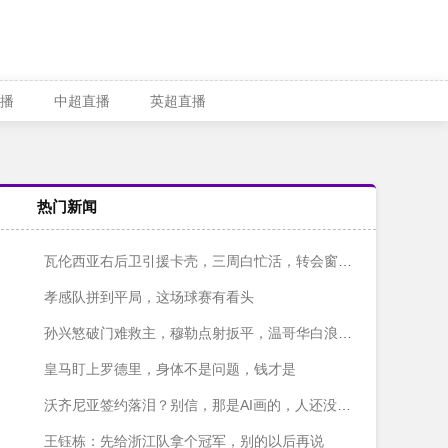
播
中超直播
英超直播
热门新闻
瓦伦西亚右后卫引援卡壳，三周白忙活，转会窗快关上了！
孝感队拼到平局，这场球赛有看头
孙兴慜破门难救主，穆勒点射扳平，温哥华白浪主场1-1战平洛杉矶
皇马盯上罗德里，身体不是问题，钱才是
沃齐尼亚签约落泪？别信，那是AI画的，人还没签字呢
王钰栋：先给浙江队拿个冠军，别的以后再说