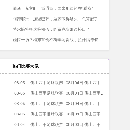
迪马：尤文盯上斯通斯，国米那边还在“看戏”
阿德耶米：加盟巴萨，这梦做得够久，总算醒了？不对，是成了！
特尔施特根这桩租借，阿贾克斯那边松口了
虚惊一场？梅努背伤不碍季前备战，拉什福德假期结束也快归队了
热门比赛录像
08-05
佛山西甲足球联赛
08月04日 佛山西甲足球联赛32强淘汰赛 肇庆恒骏成 VS 三七互娱 全场录像
08-05
佛山西甲足球联赛
08月04日 佛山西甲足球联赛32强淘汰赛 广东西南建设 VS 香港圣徒 全场录像
08-05
佛山西甲足球联赛
08月04日 佛山西甲足球联赛32强淘汰赛 贪玩游戏 VS 美的薪火 全场录像
08-05
佛山西甲足球联赛
08月04日 佛山西甲足球联赛32强淘汰赛 藝品高國際 VS 湛江狂狼·粵辉能源 全场录像
08-04
佛山西甲足球联赛
08月03日 佛山西甲足球联赛32强淘汰赛 广东客家青年 VS 广州英华思力U17 全场录像