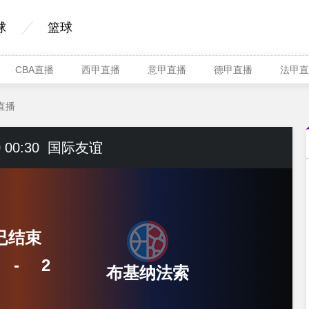
球
篮球
CBA直播
西甲直播
意甲直播
德甲直播
法甲直
直播
 00:30
国际友谊
已结束
-
2
布基纳法索