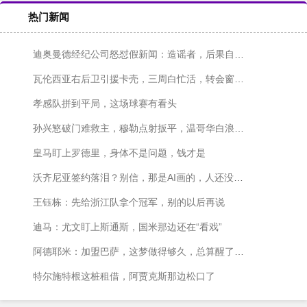
热门新闻
迪奥曼德经纪公司怒怼假新闻：造谣者，后果自负！
瓦伦西亚右后卫引援卡壳，三周白忙活，转会窗快关上了！
孝感队拼到平局，这场球赛有看头
孙兴慜破门难救主，穆勒点射扳平，温哥华白浪主场1-1战平洛杉矶
皇马盯上罗德里，身体不是问题，钱才是
沃齐尼亚签约落泪？别信，那是AI画的，人还没签字呢
王钰栋：先给浙江队拿个冠军，别的以后再说
迪马：尤文盯上斯通斯，国米那边还在“看戏”
阿德耶米：加盟巴萨，这梦做得够久，总算醒了？不对，是成了！
特尔施特根这桩租借，阿贾克斯那边松口了