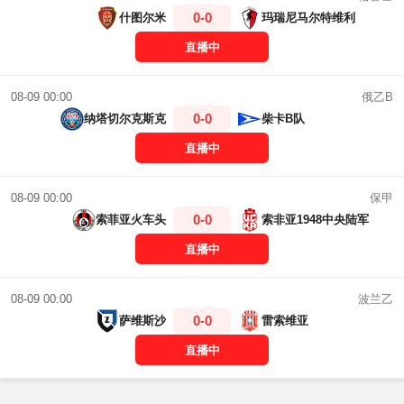
0-0
什图尔米
玛瑞尼马尔特维利
直播中
俄乙B
08-09 00:00
0-0
纳塔切尔克斯克
柴卡B队
直播中
保甲
08-09 00:00
0-0
索菲亚火车头
索非亚1948中央陆军
直播中
波兰乙
08-09 00:00
0-0
萨维斯沙
雷索维亚
直播中