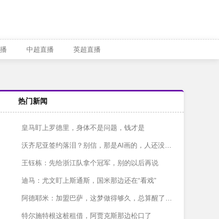
播
中超直播
英超直播
热门新闻
皇马盯上罗德里，身体不是问题，钱才是
沃齐尼亚签约落泪？别信，那是AI画的，人还没签字呢
王钰栋：先给浙江队拿个冠军，别的以后再说
迪马：尤文盯上斯通斯，国米那边还在“看戏”
阿德耶米：加盟巴萨，这梦做得够久，总算醒了？不对，是成了！
特尔施特根这桩租借，阿贾克斯那边松口了