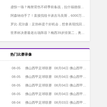
虚惊一场？梅努背伤不碍季前备战，拉什福德假期结束也快归队了
阿森纳动手了！直接找纽卡谈吉马良斯，6000万镑砸过去
罗比·尼尔森：足协杯是个好机会，想拿表现找回自己
世界杯决赛最老出场阵容？梅西39岁排第二，奥塔门迪差一点
热门比赛录像
08-05
佛山西甲足球联赛
08月04日 佛山西甲足球联赛32强淘汰赛 肇庆恒骏成 VS 三七互娱 全场录像
08-05
佛山西甲足球联赛
08月04日 佛山西甲足球联赛32强淘汰赛 广东西南建设 VS 香港圣徒 全场录像
08-05
佛山西甲足球联赛
08月04日 佛山西甲足球联赛32强淘汰赛 贪玩游戏 VS 美的薪火 全场录像
08-05
佛山西甲足球联赛
08月04日 佛山西甲足球联赛32强淘汰赛 藝品高國際 VS 湛江狂狼·粵辉能源 全场录像
08-04
佛山西甲足球联赛
08月03日 佛山西甲足球联赛32强淘汰赛 广东客家青年 VS 广州英华思力U17 全场录像