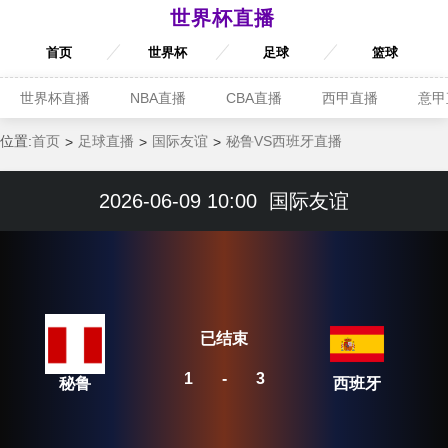
世界杯直播
首页
世界杯
足球
篮球
世界杯直播
NBA直播
CBA直播
西甲直播
意甲
位置:
首页
足球直播
国际友谊
秘鲁VS西班牙直播
2026-06-09 10:00
国际友谊
已结束
1
-
3
秘鲁
西班牙