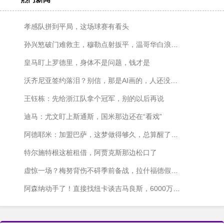
孝感队拼到平局，这场球赛有看头
孙兴慜破门难救主，穆勒点射扳平，温哥华白浪主场1-1战平洛杉矶
皇马盯上罗德里，身体不是问题，钱才是
沃齐尼亚签约落泪？别信，那是AI画的，人还没签字呢
王钰栋：先给浙江队拿个冠军，别的以后再说
迪马：尤文盯上斯通斯，国米那边还在“看戏”
阿德耶米：加盟巴萨，这梦做得够久，总算醒了？不对，是成了！
特尔施特根这桩租借，阿贾克斯那边松口了
虚惊一场？梅努背伤不碍季前备战，拉什福德假期结束也快归队了
阿森纳动手了！直接找纽卡谈吉马良斯，6000万镑砸过去